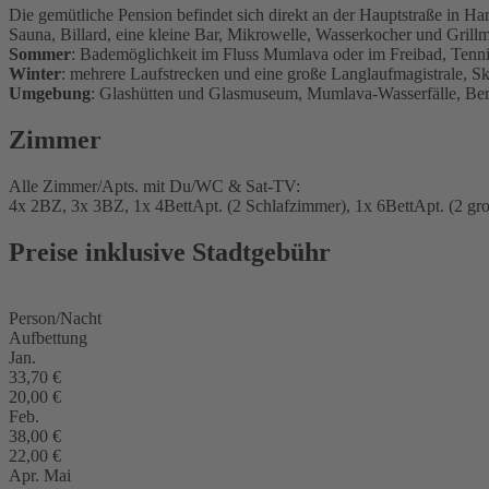
Die gemütliche Pension befindet sich direkt an der Hauptstraße in H
Sauna, Billard, eine kleine Bar, Mikrowelle, Wasserkocher und Grillmö
Sommer
: Bademöglichkeit im Fluss Mumlava oder im Freibad, Tenni
Winter
: mehrere Laufstrecken und eine große Langlaufmagistrale, Sk
Umgebung
: Glashütten und Glasmuseum, Mumlava-Wasserfälle, B
Zimmer
Alle Zimmer/Apts. mit Du/WC & Sat-TV:
4x 2BZ, 3x 3BZ, 1x 4BettApt. (2 Schlafzimmer), 1x 6BettApt. (2 gr
Preise inklusive Stadtgebühr
Person/Nacht
Aufbettung
Jan.
33,70 €
20,00 €
Feb.
38,00 €
22,00 €
Apr. Mai