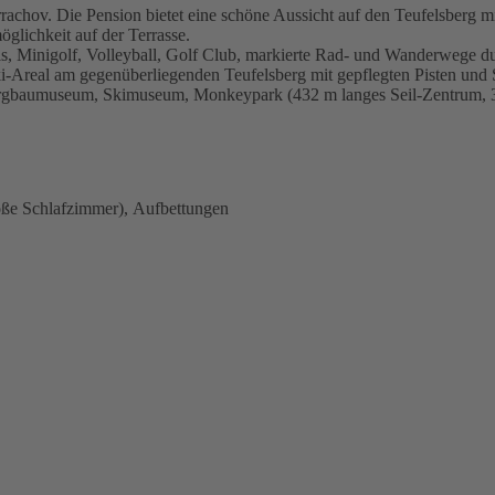
arrachov. Die Pension bietet eine schöne Aussicht auf den Teufelsberg 
glichkeit auf der Terrasse.
s, Minigolf, Volleyball, Golf Club, markierte Rad- und Wanderwege d
i-Areal am gegenüberliegenden Teufelsberg mit gepflegten Pisten und 
ergbaumuseum, Skimuseum, Monkeypark (432 m langes Seil-Zentrum, 
oße Schlafzimmer), Aufbettungen