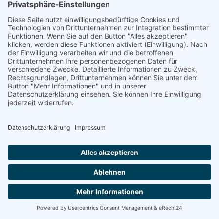
in Stare Splavy
20
Juli-Aug. nur wochenweise buchbar (Sa-Sa)
Bungalows mit Du/WC & Miniküche! See- und Strandnähe!
ab 14,00 €
Topseller
Bungalows BeachCamp
in Nova Role
60
Top Lage am Sandstrand! Beheizbare Bungalows ganzjährig
geöffnet!
ab 16,85 €
Bungalows Barbara
in Stare Splavy