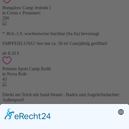
Bungalow Camp Jestrabi I
in Cerna v Posumavi
200
* 30.6.-1.9. wochenweise buchbar (Sa-Sa) bevorzugt
EMPFEHLUNG! See nur ca. 50 m! Ganzjährig geöffnet!
ab 8,10 €
Pension Sport Camp Rolik
in Nova Role
43
Direkt am Teich mit Sand-Strand - Baden und Angeln!bedachter
Außenpool!
ab 14,00 €
Bungalows Diana 1