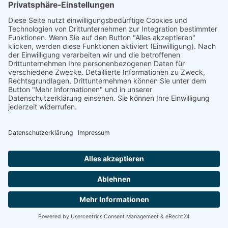
Stausee Pastviny ca. 6 km
ab 7,80 €
Ferienwohnungen Statek Adamek
in Borotice
16
2 Nächte
Zum Stausee Slapy nur ca. 800 m!
ab 8,00 €
Ferienhaus Chata Posudov
in Frymburk
16
30.6.-1.9. wochenweise buchbar
Auch einzelne Wohnung buchbar!