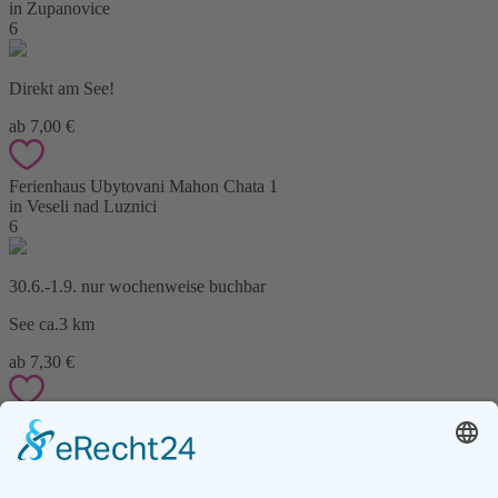
in Zupanovice
6
Direkt am See!
ab 7,00 €
Ferienhaus Ubytovani Mahon Chata 1
in Veseli nad Luznici
6
30.6.-1.9. nur wochenweise buchbar
See ca.3 km
ab 7,30 €
Ferienwohnung Lenka Suchomelova Ubytovani v soukromi
in Kunwald
6