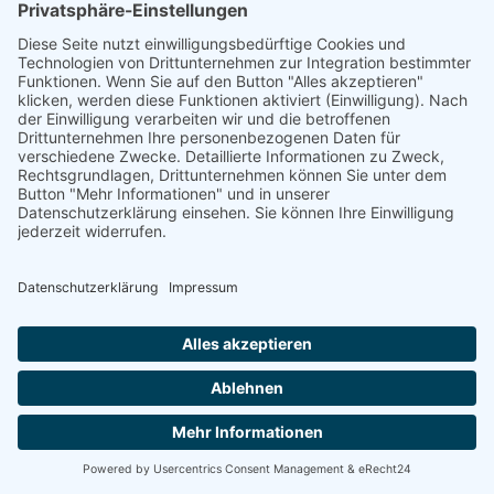
Skilift ca. 800 m
ab 7,68 €
Pension Turisticka Chata Sovin
in Korenov
38
mit Gästeküche
ab 7,90 €
weitere
Ferienwohnungen im Riesengebirge
Apartments Rokytnice
in Rokytnice nad Jizerou
10
Sommer & Winter nur wochenweise buchbar (Sa-Sa)