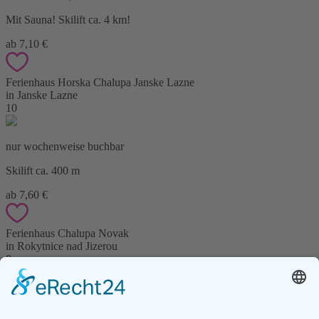
Mit Sauna! Skilift ca. 4 km!
ab 7,10 €
Ferienhaus Horska Chalupa Janske Lazne
in Janske Lazne
10
nur wochenweise buchbar
Skilift ca. 400 m
ab 7,60 €
Ferienhaus Chalupa Novak
in Rokytnice nad Jizerou
8
min. 2 Nächte, Sommer und Winter nur wochenweise buchbar