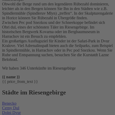
Obwohl die Berge rund um den legendären Rübezahl dominieren,
leichter als in den Bergen können Sie Ihn in den Städten wie z.B.
Spindlermühle (Spindleruv Mlyn) „treffen“. In der Skulpturengalerie
in Horice können Sie Rübezahl in Übergröße finden.
Zwischen Pec pod Snezkou und der Schneekoppe befindet sich
Obri dul, eines der schönsten Täler im Riesengebirge. Im
historischen Bergwerk Kovarna oder im Bergbaumuseum in
Harrachov ist ein Besuch zu empfehlen.
Ein großartiges Ausflugsziel für Kinder ist der Safari-Park in Dvur
Kralove. Viel Adrenalinspaß bieten auch die Seilparks, zum Beispiel
in Spindlermühle, in Harrachov oder in Pec pod Snezkou. Wenn Sie
Ruhe und Entspannung suchen, besuchen Sie die Kurstatdt Lazne
Belohrad.
Wir haben 346 Unterkünfte im Riesengebirge
{{ name }}
{{ price_from_text }}
Städte im Riesengebirge
Benecko
Cerny Dul
Dolni Dvur