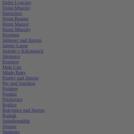
Dolni Lyseciny
Dolni Misecky
Harrachov
Horni Branna
Horni Marsov
Horni Misecky
Hostinne
Jablonec nad Jizerou
Janske Lazne
Jestrabi v Krkonosich
Jilemnice
Korenov
Mala Upa
Mlade Buky
Paseky nad Jizerou
Pec pod Snezkou
Polubny
Ponikla
Prichovice
Rejdice
Rokytnice nad Jizerou
Rudnik
Spindlermühle
Strazne
Studenec