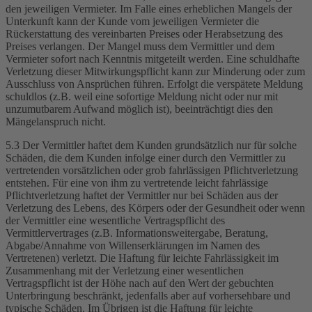
den jeweiligen Vermieter. Im Falle eines erheblichen Mangels der
Unterkunft kann der Kunde vom jeweiligen Vermieter die
Rückerstattung des vereinbarten Preises oder Herabsetzung des
Preises verlangen. Der Mangel muss dem Vermittler und dem
Vermieter sofort nach Kenntnis mitgeteilt werden. Eine schuldhafte
Verletzung dieser Mitwirkungspflicht kann zur Minderung oder zum
Ausschluss von Ansprüchen führen. Erfolgt die verspätete Meldung
schuldlos (z.B. weil eine sofortige Meldung nicht oder nur mit
unzumutbarem Aufwand möglich ist), beeinträchtigt dies den
Mängelanspruch nicht.
5.3 Der Vermittler haftet dem Kunden grundsätzlich nur für solche
Schäden, die dem Kunden infolge einer durch den Vermittler zu
vertretenden vorsätzlichen oder grob fahrlässigen Pflichtverletzung
entstehen. Für eine von ihm zu vertretende leicht fahrlässige
Pflichtverletzung haftet der Vermittler nur bei Schäden aus der
Verletzung des Lebens, des Körpers oder der Gesundheit oder wenn
der Vermittler eine wesentliche Vertragspflicht des
Vermittlervertrages (z.B. Informationsweitergabe, Beratung,
Abgabe/Annahme von Willenserklärungen im Namen des
Vertretenen) verletzt. Die Haftung für leichte Fahrlässigkeit im
Zusammenhang mit der Verletzung einer wesentlichen
Vertragspflicht ist der Höhe nach auf den Wert der gebuchten
Unterbringung beschränkt, jedenfalls aber auf vorhersehbare und
typische Schäden. Im Übrigen ist die Haftung für leichte