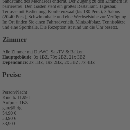
Sandstrand des Machasees entfernt. Der Zugang zu den Zimmern ist
barrierefrei. Den Gästen steht ein großes Restaurant, Tagesbar,
Terrasse mit Bedienung, Konferenzsaal (bis 180 Pers.), 3 Salons
(20-40 Pers.), Schwimmhalle und eine Wechselstube zur Verfügung.
Im Ort finden Sie einen Fahrradverleih, Minigolfplatz, Tennisplätze
und eine Sporthalle. Die Rezeption ist rund um die Uhr besetzt.
Zimmer
Alle Zimmer mit Du/WC, Sat-TV & Balkon
Hauptgebäude
: 3x 1BZ, 78x 2BZ, 21x 3BZ
Dependance
: 3x 1BZ, 19x 2BZ, 2x 3BZ, 7x 4BZ
Preise
Person/Nacht
Kind b. 11,99 J.
Aufpreis 1BZ
ganzjährig
54,90 €
33,90 €
33,90 €