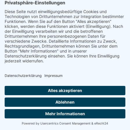
VERARBEITUNG DIENT DER GELTENDMACHUNG,
AUSÜBUNG ODER VERTEIDIGUNG VON
RECHTSANSPRÜCHEN (WIDERSPRUCH NACH ART. 21
ABS. 1 DSGVO).
WERDEN IHRE PERSONENBEZOGENEN DATEN
VERARBEITET, UM DIREKTWERBUNG ZU BETREIBEN,
SO HABEN SIE DAS RECHT, JEDERZEIT WIDERSPRUCH
GEGEN DIE VERARBEITUNG SIE BETREFFENDER
PERSONENBEZOGENER DATEN ZUM ZWECKE
DERARTIGER WERBUNG EINZULEGEN; DIES GILT AUCH
FÜR DAS PROFILING, SOWEIT ES MIT SOLCHER
DIREKTWERBUNG IN VERBINDUNG STEHT. WENN SIE
WIDERSPRECHEN, WERDEN IHRE
PERSONENBEZOGENEN DATEN ANSCHLIESSEND NICHT
MEHR ZUM ZWECKE DER DIREKTWERBUNG
VERWENDET (WIDERSPRUCH NACH ART. 21 ABS. 2
DSGVO).
Beschwerde­recht bei der zuständigen Aufsichts­behörde
Im Falle von Verstößen gegen die DSGVO steht den Betroffenen
ein Beschwerderecht bei einer Aufsichtsbehörde, insbesondere in
dem Mitgliedstaat ihres gewöhnlichen Aufenthalts, ihres
Arbeitsplatzes oder des Orts des mutmaßlichen Verstoßes zu. Das