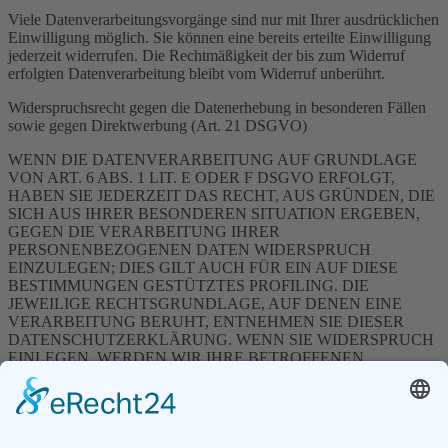
Viele Datenverarbeitungsvorgänge sind nur mit Ihrer ausdrücklichen
Einwilligung möglich. Sie können eine bereits erteilte Einwilligung
jederzeit widerrufen. Die Rechtmäßigkeit der bis zum Widerruf
erfolgten Datenverarbeitung bleibt vom Widerruf unberührt.
Widerspruchsrecht gegen die Datenerhebung in besonderen Fällen
sowie gegen Direktwerbung (Art. 21 DSGVO)
WENN DIE DATENVERARBEITUNG AUF GRUNDLAGE
VON ART. 6 ABS. 1 LIT. E ODER F DSGVO ERFOLGT,
HABEN SIE JEDERZEIT DAS RECHT, AUS GRÜNDEN, DIE
SICH AUS IHRER BESONDEREN SITUATION ERGEBEN,
GEGEN DIE VERARBEITUNG IHRER
PERSONENBEZOGENEN DATEN WIDERSPRUCH
EINZULEGEN; DIES GILT AUCH FÜR EIN AUF DIESE
BESTIMMUNGEN GESTÜTZTES PROFILING. DIE
JEWEILIGE RECHTSGRUNDLAGE, AUF DENEN EINE
VERARBEITUNG BERUHT, ENTNEHMEN SIE DIESER
DATENSCHUTZERKLÄRUNG. WENN SIE WIDERSPRUCH
EINLEGEN, WERDEN WIR IHRE BETROFFENEN
PERSONENBEZOGENEN DATEN NICHT MEHR
VERARBEITEN, ES SEI DENN, WIR KÖNNEN
ZWINGENDE SCHUTZWÜRDIGE GRÜNDE FÜR DIE
VERARBEITUNG NACHWEISEN, DIE IHRE INTERESSEN,
RECHTE UND FREIHEITEN ÜBERWIEGEN ODER DIE