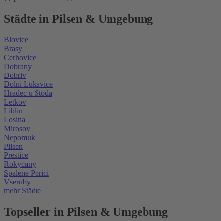
Städte in Pilsen & Umgebung
Blovice
Brasy
Cerhovice
Dobrany
Dobriv
Dolni Lukavice
Hradec u Stoda
Letkov
Liblin
Losina
Mirosov
Nepomuk
Pilsen
Prestice
Rokycany
Spalene Porici
Vseruby
mehr Städte
Topseller in Pilsen & Umgebung