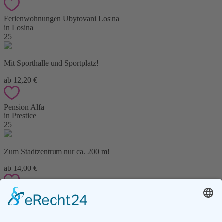
Ferienwohnungen Ubytovani Losina
in Losina
25
Mit Sporthalle und Sportplatz!
ab 12,20 €
Pension Alfa
in Prestice
25
Zum Stadtzentrum nur ca. 200 m!
ab 14,00 €
Pension U Franty
in Prestice
16