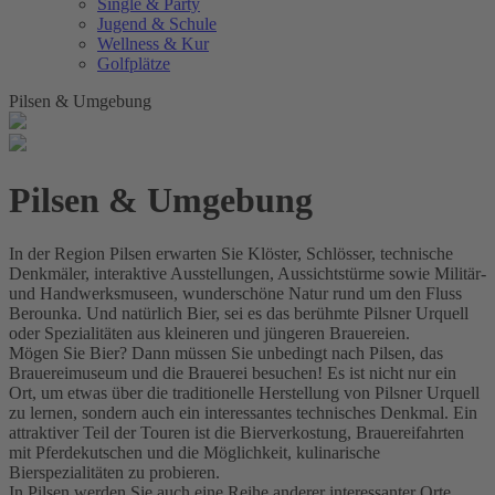
Single & Party
Jugend & Schule
Wellness & Kur
Golfplätze
Pilsen & Umgebung
Pilsen & Umgebung
In der Region Pilsen erwarten Sie Klöster, Schlösser, technische
Denkmäler, interaktive Ausstellungen, Aussichtstürme sowie Militär-
und Handwerksmuseen, wunderschöne Natur rund um den Fluss
Berounka. Und natürlich Bier, sei es das berühmte Pilsner Urquell
oder Spezialitäten aus kleineren und jüngeren Brauereien.
Mögen Sie Bier? Dann müssen Sie unbedingt nach Pilsen, das
Brauereimuseum und die Brauerei besuchen! Es ist nicht nur ein
Ort, um etwas über die traditionelle Herstellung von Pilsner Urquell
zu lernen, sondern auch ein interessantes technisches Denkmal. Ein
attraktiver Teil der Touren ist die Bierverkostung, Brauereifahrten
mit Pferdekutschen und die Möglichkeit, kulinarische
Bierspezialitäten zu probieren.
In Pilsen werden Sie auch eine Reihe anderer interessanter Orte