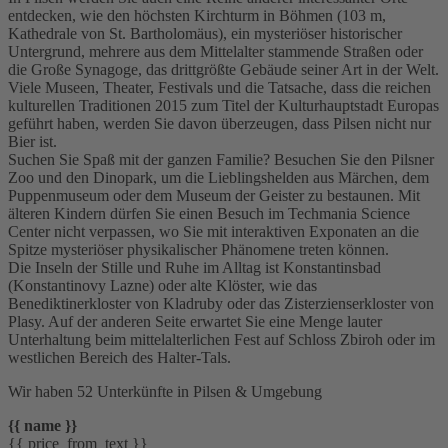
entdecken, wie den höchsten Kirchturm in Böhmen (103 m,
Kathedrale von St. Bartholomäus), ein mysteriöser historischer
Untergrund, mehrere aus dem Mittelalter stammende Straßen oder
die Große Synagoge, das drittgrößte Gebäude seiner Art in der Welt.
Viele Museen, Theater, Festivals und die Tatsache, dass die reichen
kulturellen Traditionen 2015 zum Titel der Kulturhauptstadt Europas
geführt haben, werden Sie davon überzeugen, dass Pilsen nicht nur
Bier ist.
Suchen Sie Spaß mit der ganzen Familie? Besuchen Sie den Pilsner
Zoo und den Dinopark, um die Lieblingshelden aus Märchen, dem
Puppenmuseum oder dem Museum der Geister zu bestaunen. Mit
älteren Kindern dürfen Sie einen Besuch im Techmania Science
Center nicht verpassen, wo Sie mit interaktiven Exponaten an die
Spitze mysteriöser physikalischer Phänomene treten können.
Die Inseln der Stille und Ruhe im Alltag ist Konstantinsbad
(Konstantinovy Lazne) oder alte Klöster, wie das
Benediktinerkloster von Kladruby oder das Zisterzienserkloster von
Plasy. Auf der anderen Seite erwartet Sie eine Menge lauter
Unterhaltung beim mittelalterlichen Fest auf Schloss Zbiroh oder im
westlichen Bereich des Halter-Tals.
Wir haben 52 Unterkünfte in Pilsen & Umgebung
{{ name }}
{{ price_from_text }}